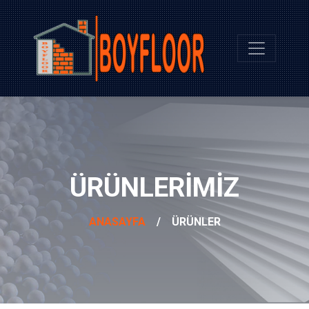
ÜRÜNLERIMIZ
ANASAYFA
/
ÜRÜNLER